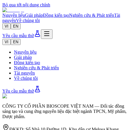
Bỏ qua tới nội dung chính
Nguyên liệu
Giải pháp
Đồng kiến tạo
Nghiên cứu & Phát triển
Tài
nguyên
Về chúng tôi
VI
EN
Yêu cầu mẫu thử
VI
EN
Nguyên liệu
Giải pháp
Đồng kiến tạo
Nghiên cứu & Phát triển
Tài nguyên
Về chúng tôi
Yêu cầu mẫu thử
CÔNG TY CỔ PHẦN BIOSCOPE VIỆT NAM
—
Đối tác đồng
sáng tạo và cung ứng nguyên liệu đặc biệt ngành TPCN, Mỹ phẩm,
Dược phẩm.
ĐKKD
:
Số Nhà 10 Đường 1D, Khu dân cư Melosa Khang