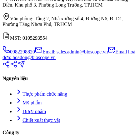
Điền, Khu phố 3, Phường Long Trường, TP.HCM
Văn phòng
:
Tầng 2, Nhà xưởng số 4, Đường N6, Đ. D1,
Phường Tăng Nhơn Phú, TP.HCM
MST
:
0105293554
0982298820
Email
:
sales.admin@bioscope.vn
Email hoá
đơn
:
hoadon@bioscope.vn
Nguyên liệu
Thực phẩm chức năng
Mỹ phẩm
Dược phẩm
Chiết xuất thực vật
Công ty